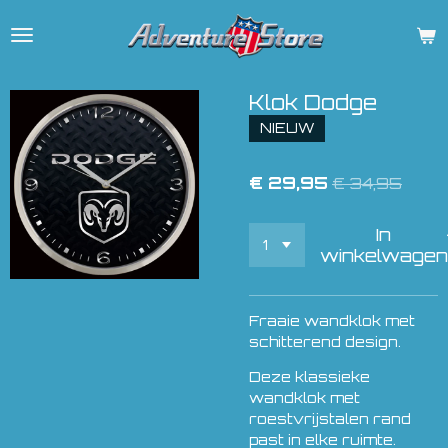
Ga
direct
naar
de
Klok Dodge
hoofdinhoud
NIEUW
€ 29,95
€ 34,95
In
winkelwagen
Fraaie wandklok met
schitterend design.
Deze klassieke
wandklok met
roestvrijstalen rand
past in elke ruimte.