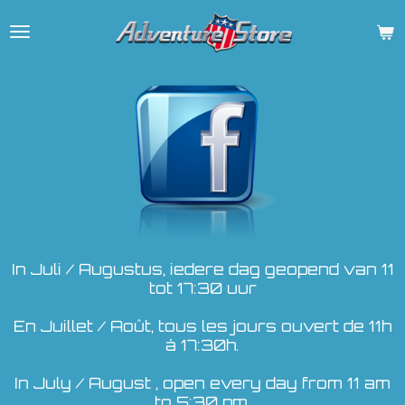
Ga
direct
naar
de
hoofdinhoud
In Juli / Augustus, iedere dag geopend van 11
tot 17:30 uur
En Juillet / Août, tous les jours ouvert de 11h
à 17:30h.
In July / August , open every day from 11 am
to 5:30 pm.