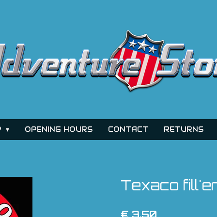
P
OPENING HOURS
CONTACT
RETURNS
Texaco fill'e
€ 3,50