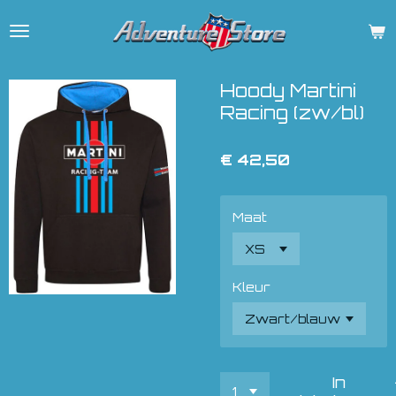
Ga
direct
naar
de
Hoody Martini
hoofdinhoud
Racing (zw/bl)
€ 42,50
Maat
Kleur
In