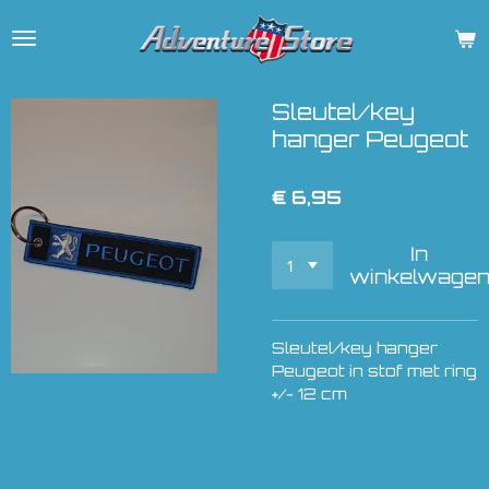
Ga
direct
naar
de
Sleutel/key
hoofdinhoud
hanger Peugeot
€ 6,95
In
winkelwage
Sleutel/key hanger
Peugeot in stof met ring
+/- 12 cm