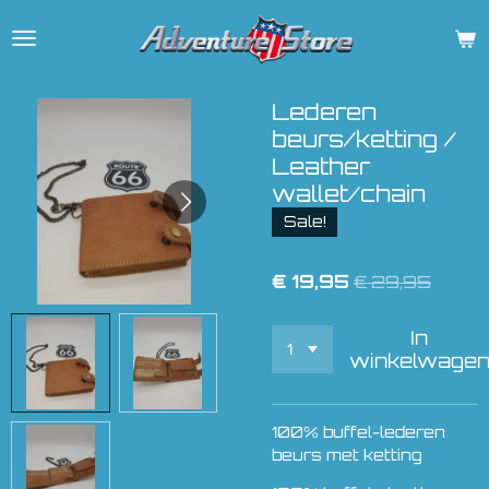
Ga
direct
naar
de
Lederen
hoofdinhoud
beurs/ketting /
Leather
wallet/chain
Sale!
€ 19,95
€ 29,95
In
winkelwage
100% buffel-lederen
beurs met ketting