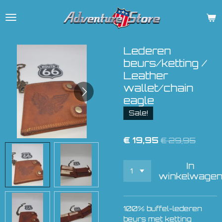
Ga
direct
naar
de
Lederen
hoofdinhoud
beurs/ketting /
Leather
wallet/chain
eagle
Sale!
€ 19,95
€ 29,95
In
winkelwage
100% buffel-lederen
beurs met ketting