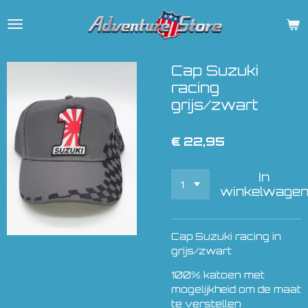
Ga
direct
naar
de
Cap Suzuki
hoofdinhoud
racing
grijs/zwart
€ 22,95
In
winkelwage
Cap Suzuki racing in
grijs/zwart
100% katoen met
mogelijkheid om de maat
te verstellen