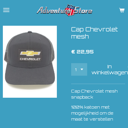
Ga
direct
naar
de
Cap Chevrolet
hoofdinhoud
mesh
€ 22,95
In
winkelwagen
Cap Chevrolet mesh
snapback
100% katoen met
mogelijkheid om de
maat te verstellen