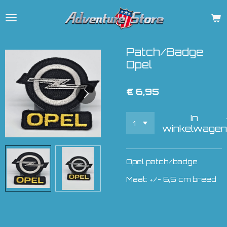
Ga
direct
naar
de
Patch/Badge
hoofdinhoud
Opel
€ 6,95
In
winkelwagen
Opel patch/badge
Maat: +/- 6,5 cm breed