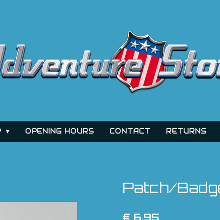
P
OPENING HOURS
CONTACT
RETURNS
Patch/Badge
€ 6,95