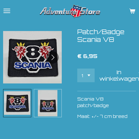
Ga
direct
naar
de
Patch/Badge
hoofdinhoud
Scania V8
€ 6,95
In
winkelwagen
Scania V8
patch/badge
Maat: +/- 7 cm breed