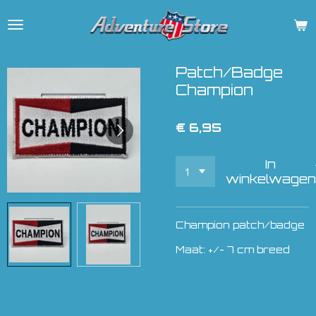
Ga
direct
naar
de
Patch/Badge
hoofdinhoud
Champion
€ 6,95
In
winkelwagen
Champion patch/badge
Maat: +/- 7 cm breed