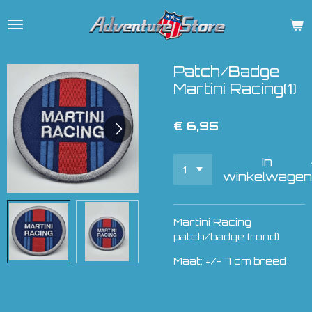
Ga
direct
naar
de
Patch/Badge
hoofdinhoud
Martini Racing(1)
€ 6,95
In
winkelwagen
Martini Racing
patch/badge (rond)
Maat: +/- 7 cm breed