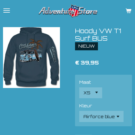
Ga
direct
naar
de
Hoody VW T1
hoofdinhoud
Surf BUS
NIEUW
€ 39,95
Maat
Kleur