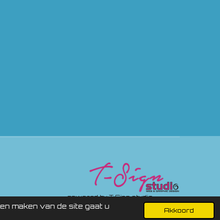
wered by
T Sign studio
ven maken van de site gaat u
Akkoord