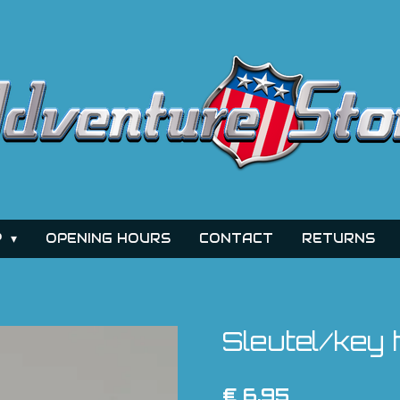
P
OPENING HOURS
CONTACT
RETURNS
Sleutel/key
€ 6,95