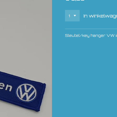
In winkelwag
Sleutel/key hanger VW in