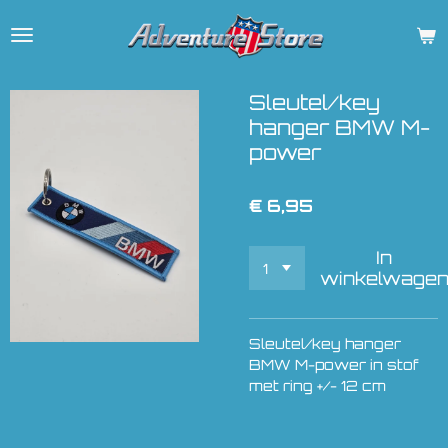
Ga
direct
naar
de
Sleutel/key
hoofdinhoud
hanger BMW M-
power
€ 6,95
In
winkelwage
Sleutel/key hanger
BMW M-power in stof
met ring +/- 12 cm