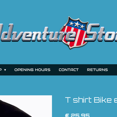
P
OPENING HOURS
CONTACT
RETURNS
T shirt Bike
€ 25,95