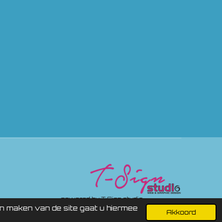
ered by
T Sign studio
en maken van de site gaat u hiermee
Akkoord