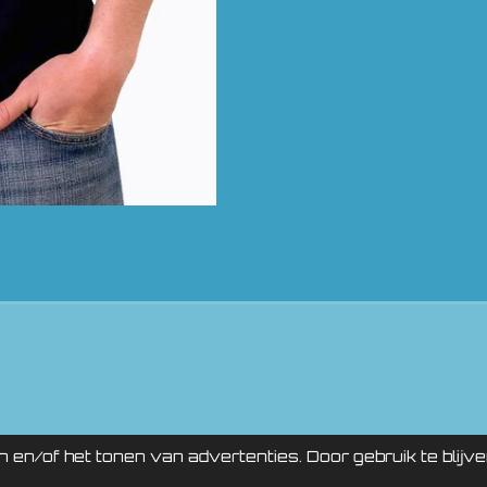
NTURE STORE pow
en/of het tonen van advertenties. Door gebruik te blijv