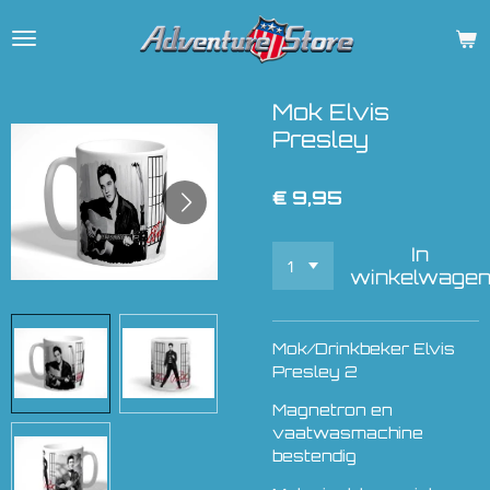
Ga
direct
naar
de
Mok Elvis
hoofdinhoud
Presley
€ 9,95
In
winkelwage
Mok/Drinkbeker Elvis
Presley 2
Magnetron en
vaatwasmachine
bestendig