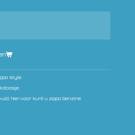
en
ippo style
kdoosje.
uld, hiervoor kunt u zippo benzine