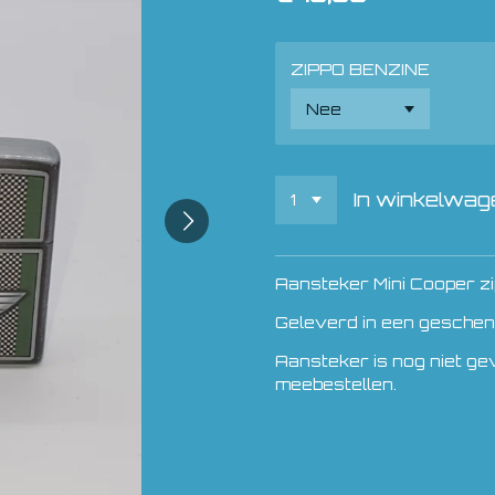
ZIPPO BENZINE
In winkelwag
Aansteker Mini Cooper z
Geleverd in een geschen
Aansteker is nog niet gev
meebestellen.