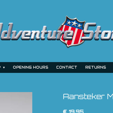
P
OPENING HOURS
CONTACT
RETURNS
Aansteker M
€ 19,95