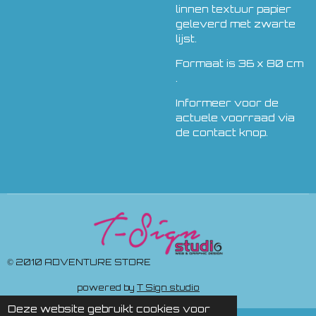
linnen textuur papier
geleverd met zwarte
lijst.
Formaat is 36 x 80 cm
.
Informeer voor de
actuele voorraad via
de contact knop.
© 2010 ADVENTURE STORE
powered by
T Sign studio
Deze website gebruikt cookies voor