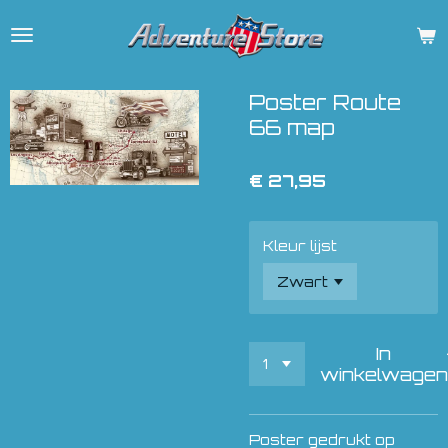
Ga
direct
naar
de
Poster Route
hoofdinhoud
66 map
€ 27,95
Kleur lijst
In
winkelwagen
Poster gedrukt op