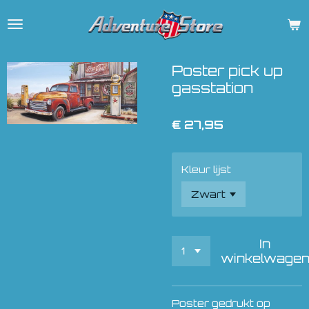
Ga
direct
naar
de
Poster pick up
hoofdinhoud
gasstation
€ 27,95
Kleur lijst
In
winkelwage
Poster gedrukt op