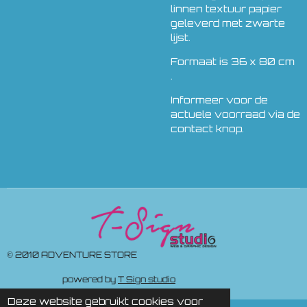
linnen textuur papier
geleverd met zwarte
lijst.
Formaat is 36 x 80 cm
.
Informeer voor de
actuele voorraad via de
contact knop.
© 2010 ADVENTURE STORE
powered by
T Sign studio
Deze website gebruikt cookies voor