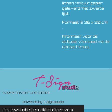
linnen textuur papier
geleverd met zwarte
lijst.
Formaat is 36 x 80 cm
.
Informeer voor de
actuele voorraad via de
contact knop.
© 2010 ADVENTURE STORE
powered by
T Sign studio
Deze website gebruikt cookies voor