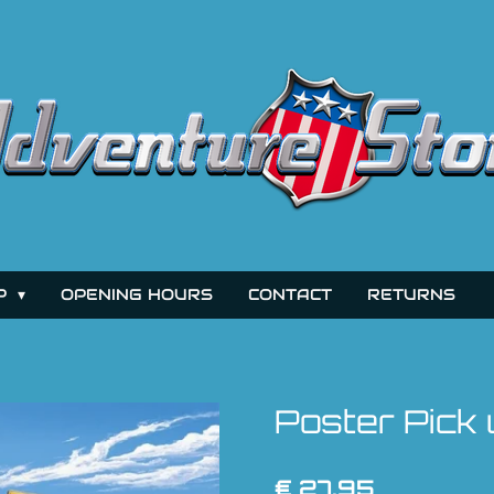
P
OPENING HOURS
CONTACT
RETURNS
Poster Pick 
€ 27,95