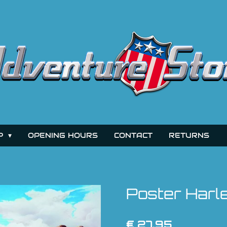
P
OPENING HOURS
CONTACT
RETURNS
Poster Harl
€ 27,95