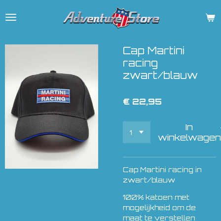
Ga
direct
naar
de
Cap Martini
hoofdinhoud
racing
zwart/blauw
€ 22,95
In
winkelwagen
Cap Martini racing in
zwart/blauw
100% katoen met
mogelijkheid om de
maat te verstellen