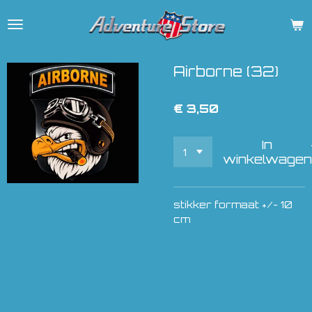
Ga
direct
naar
de
Airborne (32)
hoofdinhoud
€ 3,50
In
winkelwagen
stikker formaat +/- 10
cm