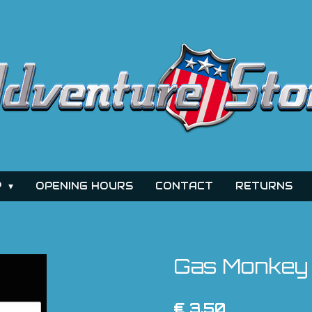
P
OPENING HOURS
CONTACT
RETURNS
Gas Monkey 
€ 3,50