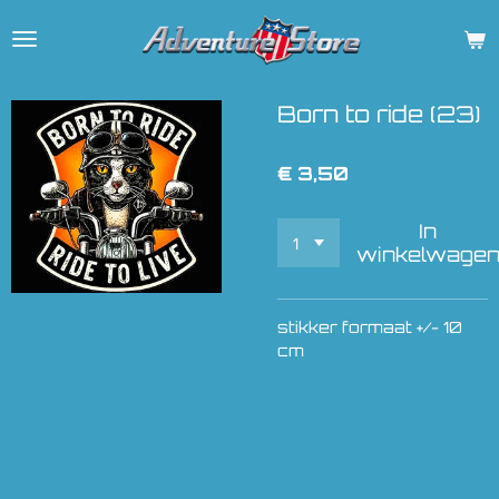
Ga
direct
naar
de
Born to ride (23)
hoofdinhoud
€ 3,50
In
winkelwage
stikker formaat +/- 10
cm