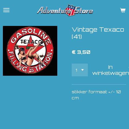
Ga
direct
naar
de
Vintage Texaco
hoofdinhoud
(41)
€ 3,50
In
winkelwagen
stikker formaat +/- 10
cm