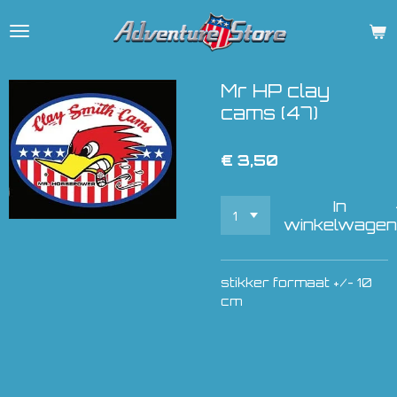
Ga
direct
naar
de
Mr HP clay
hoofdinhoud
cams (47)
€ 3,50
In
winkelwagen
stikker formaat +/- 10
cm