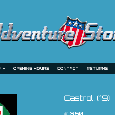
P
OPENING HOURS
CONTACT
RETURNS
Castrol. (19)
€ 3,50