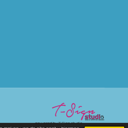
ered by
T Sign studio