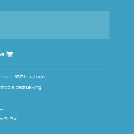
gen
nne in 100% katoen
 mooie bedrukking.
XL
uw S-3XL