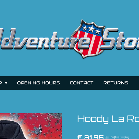
P
OPENING HOURS
CONTACT
RETURNS
Hoody La R
€ 31,95
€ 39,95