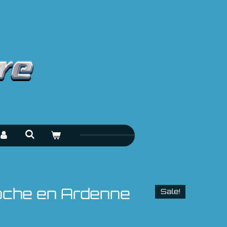
oche en Ardenne
Sale!