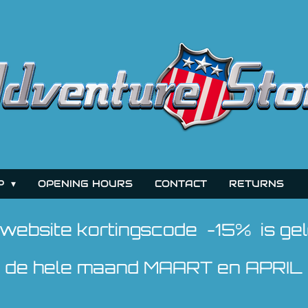
P
OPENING HOURS
CONTACT
RETURNS
website kortingscode -15% is gel
de hele maand MAART en APRIL